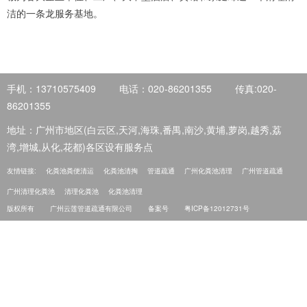
洁的一条龙服务基地。
手机：13710575409
电话：020-86201355
传真:020-
86201355
地址：广州市地区(白云区,天河,海珠,番禺,南沙,黄埔,萝岗,越秀,荔
湾,增城,从化,花都)各区设有服务点
友情链接:
化粪池粪便清运
化粪池清掏
管道疏通
广州化粪池清理
广州管道疏通
广州清理化粪池
清理化粪池
化粪池清理
版权所有
广州云莲管道疏通有限公司
备案号
粤ICP备12012731号