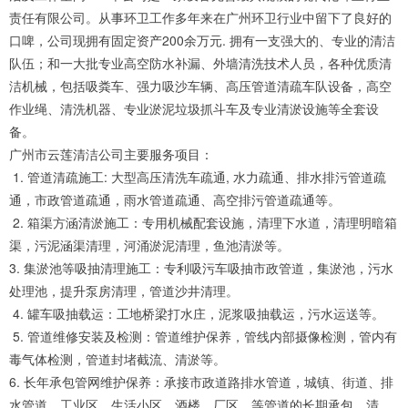
责任有限公司。从事环卫工作多年来在广州环卫行业中留下了良好的
口啤，公司现拥有固定资产200余万元. 拥有一支强大的、专业的清洁
队伍；和一大批专业高空防水补漏、外墙清洗技术人员，各种优质清
洁机械，包括吸粪车、强力吸沙车辆、高压管道清疏车队设备，高空
作业绳、清洗机器、专业淤泥垃圾抓斗车及专业清淤设施等全套设
备。
广州市云莲清洁公司主要服务项目：
1. 管道清疏施工: 大型高压清洗车疏通, 水力疏通、排水排污管道疏
通，市政管道疏通，雨水管道疏通、高空排污管道疏通等。
2. 箱渠方涵清淤施工：专用机械配套设施，清理下水道，清理明暗箱
渠，污泥涵渠清理，河涌淤泥清理，鱼池清淤等。
3. 集淤池等吸抽清理施工：专利吸污车吸抽市政管道，集淤池，污水
处理池，提升泵房清理，管道沙井清理。
4. 罐车吸抽载运：工地桥梁打水庄，泥浆吸抽载运，污水运送等。
5. 管道维修安装及检测：管道维护保养，管线内部摄像检测，管内有
毒气体检测，管道封堵截流、清淤等。
6. 长年承包管网维护保养：承接市政道路排水管道，城镇、街道、排
水管道，工业区、生活小区、酒楼、厂区、等管道的长期承包、清