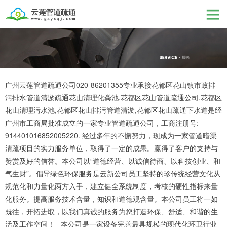
广州云莲管道疏通公司020-86201355专业承接花都区花山镇市政排
污排水管道清淤疏通花山清理化粪池,花都区花山管道疏通公司,花都区
花山清理污水池,花都区花山排污管道清淤,花都区花山疏通下水道是经
广州市工商局批准成立的一家专业管道疏通公司，工商注册号:
914401016852005220. 经过多年的不懈努力，现成为一家管道暗渠
清疏项目的实力服务单位，取得了一定的成果。赢得了客户的支持与
赞赏及好的信誉。本公司以“道德经营、以诚信待商、以科技创业、和
气生财”。倡导绿色环保服务是云新公司员工坚持的珍传统经营文化从
规范化和力量化两方入手，建立健全系统制度，考核的硬性指标来量
化服务。提高服务技术含量，知识和道德观含量。本公司员工将一如
既往，开拓进取，以我们真诚的服务为您打造环保、舒适、和谐的生
活及工作空间！ 本公司是一家设备完善最具规模的现代化环卫行业