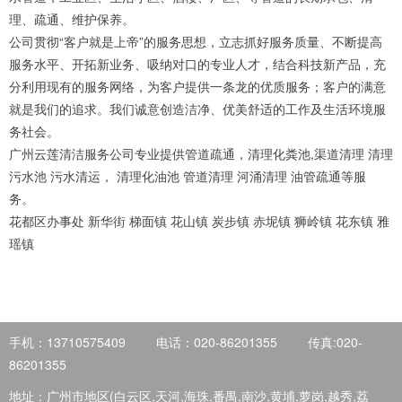
理、疏通、维护保养。
公司贯彻“客户就是上帝”的服务思想，立志抓好服务质量、不断提高
服务水平、开拓新业务、吸纳对口的专业人才，结合科技新产品，充
分利用现有的服务网络，为客户提供一条龙的优质服务；客户的满意
就是我们的追求。我们诚意创造洁净、优美舒适的工作及生活环境服
务社会。
广州云莲清洁服务公司专业提供管道疏通，清理化粪池,渠道清理 清理
污水池 污水清运， 清理化油池 管道清理 河涌清理 油管疏通等服
务。
花都区办事处 新华街 梯面镇 花山镇 炭步镇 赤坭镇 狮岭镇 花东镇 雅
瑶镇
手机：13710575409
电话：020-86201355
传真:020-
86201355
地址：广州市地区(白云区,天河,海珠,番禺,南沙,黄埔,萝岗,越秀,荔