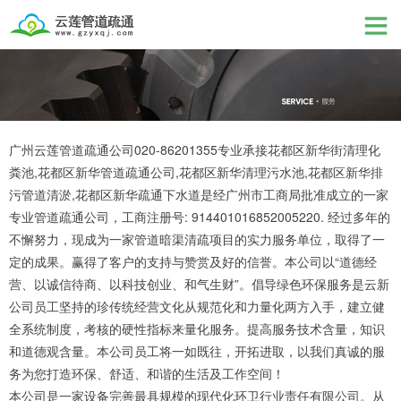
广州云莲管道疏通公司020-86201355专业承接花都区新华街清理化
粪池,花都区新华管道疏通公司,花都区新华清理污水池,花都区新华排
污管道清淤,花都区新华疏通下水道是经广州市工商局批准成立的一家
专业管道疏通公司，工商注册号: 914401016852005220. 经过多年的
不懈努力，现成为一家管道暗渠清疏项目的实力服务单位，取得了一
定的成果。赢得了客户的支持与赞赏及好的信誉。本公司以“道德经
营、以诚信待商、以科技创业、和气生财”。倡导绿色环保服务是云新
公司员工坚持的珍传统经营文化从规范化和力量化两方入手，建立健
全系统制度，考核的硬性指标来量化服务。提高服务技术含量，知识
和道德观含量。本公司员工将一如既往，开拓进取，以我们真诚的服
务为您打造环保、舒适、和谐的生活及工作空间！
本公司是一家设备完善最具规模的现代化环卫行业责任有限公司。从