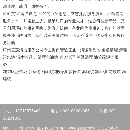
池清理、疏通、维护保养。
公司贯彻“客户就是上帝”的服务思想，立志抓好服务质量、不断提高
服务水平、开拓新业务、吸纳对口的专业人才，结合科技新产品，充
分利用现有的服务网络，为客户提供一条龙的优质服务；客户的满意
就是我们的追求。我们诚意创造洁净、优美舒适的工作及生活环境服
务社会。
广州云莲清洁服务公司专业提供管道疏通，清理化粪池,渠道清理 清理
污水池 污水清运， 清理化油池 管道清理 河涌清理 油管疏通等服
务。
花都区办事处 新华街 梯面镇 花山镇 炭步镇 赤坭镇 狮岭镇 花东镇 雅
瑶镇
手机：13710575409
电话：020-86201355
传真:020-
86201355
地址：广州市地区(白云区,天河,海珠,番禺,南沙,黄埔,萝岗,越秀,荔