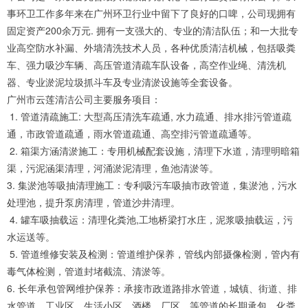
事环卫工作多年来在广州环卫行业中留下了良好的口啤，公司现拥有
固定资产200余万元. 拥有一支强大的、专业的清洁队伍；和一大批专
业高空防水补漏、外墙清洗技术人员，各种优质清洁机械，包括吸粪
车、强力吸沙车辆、高压管道清疏车队设备，高空作业绳、清洗机
器、专业淤泥垃圾抓斗车及专业清淤设施等全套设备。
广州市云莲清洁公司主要服务项目：
1. 管道清疏施工: 大型高压清洗车疏通, 水力疏通、排水排污管道疏
通，市政管道疏通，雨水管道疏通、高空排污管道疏通等。
2. 箱渠方涵清淤施工：专用机械配套设施，清理下水道，清理明暗箱
渠，污泥涵渠清理，河涌淤泥清理，鱼池清淤等。
3. 集淤池等吸抽清理施工：专利吸污车吸抽市政管道，集淤池，污水
处理池，提升泵房清理，管道沙井清理。
4. 罐车吸抽载运：清理化粪池,工地桥梁打水庄，泥浆吸抽载运，污
水运送等。
5. 管道维修安装及检测：管道维护保养，管线内部摄像检测，管内有
毒气体检测，管道封堵截流、清淤等。
6. 长年承包管网维护保养：承接市政道路排水管道，城镇、街道、排
水管道，工业区、生活小区、酒楼、厂区、等管道的长期承包、化粪