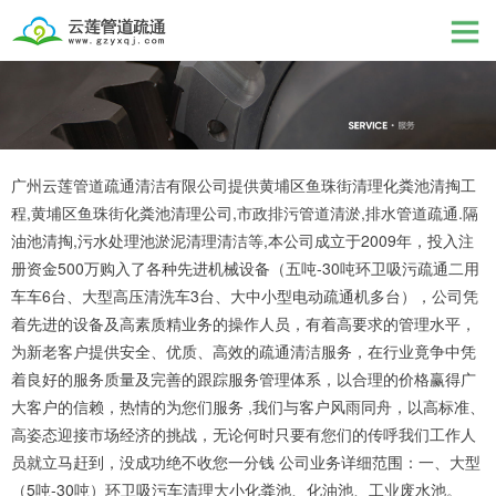
广州云莲管道疏通清洁有限公司提供黄埔区鱼珠街清理化粪池清掏工
程,黄埔区鱼珠街化粪池清理公司,市政排污管道清淤,排水管道疏通.隔
油池清掏,污水处理池淤泥清理清洁等,本公司成立于2009年，投入注
册资金500万购入了各种先进机械设备（五吨-30吨环卫吸污疏通二用
车车6台、大型高压清洗车3台、大中小型电动疏通机多台），公司凭
着先进的设备及高素质精业务的操作人员，有着高要求的管理水平，
为新老客户提供安全、优质、高效的疏通清洁服务，在行业竟争中凭
着良好的服务质量及完善的跟踪服务管理体系，以合理的价格赢得广
大客户的信赖，热情的为您们服务 ,我们与客户风雨同舟，以高标准、
高姿态迎接市场经济的挑战，无论何时只要有您们的传呼我们工作人
员就立马赶到，没成功绝不收您一分钱 公司业务详细范围：一、大型
（5吨-30吨）环卫吸污车清理大小化粪池、化油池、工业废水池。