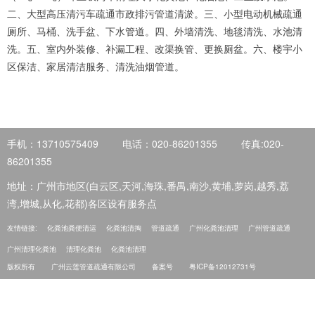
二、大型高压清污车疏通市政排污管道清淤。三、小型电动机械疏通
厕所、马桶、洗手盆、下水管道。四、外墙清洗、地毯清洗、水池清
洗。五、室内外装修、补漏工程、改渠换管、更换厕盆。六、楼宇小
区保洁、家居清洁服务、清洗油烟管道。
手机：13710575409
电话：020-86201355
传真:020-
86201355
地址：广州市地区(白云区,天河,海珠,番禺,南沙,黄埔,萝岗,越秀,荔
湾,增城,从化,花都)各区设有服务点
友情链接:
化粪池粪便清运
化粪池清掏
管道疏通
广州化粪池清理
广州管道疏通
广州清理化粪池
清理化粪池
化粪池清理
版权所有
广州云莲管道疏通有限公司
备案号
粤ICP备12012731号