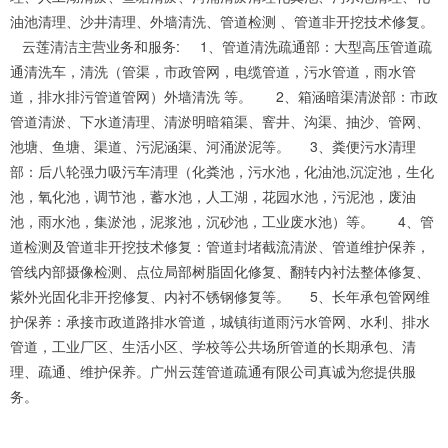
油池清理、沙井清理、外墙清洗、管道检测 、管道非开挖技术修复。
云莲清洁主营业务和服务: 1、管道清洗疏通部：大型高压管道疏
通清洗车，清洗（管渠，市政管网，电缆管道，污水管道，雨水管
道，排水排污管道管网）外墙清洗 等。 2、箱涵暗渠清淤部：市政
管道清淤、下水道清理、清淤明暗箱渠、窨井、沟渠、抽沙、管网、
池塘、鱼塘、渠道、污泥涵渠、河涌淤泥等。 3、粪便污水清理
部：后八轮强力吸污车清理（化粪池，污水池，化油池,沉淀池，生化
池，氧化池，调节池，蓄水池，人工湖，花园水池，污泥池，废油
池，雨水池，集淤池，泥浆池，沉砂池，工业废水池）等。 4、管
道检测及管道非开挖技术修复：管道封堵截流清淤、管道维护保养，
管线内部摄像检测、点位局部树脂固化修复、翻转内衬法整体修复、
紫外光固化非开挖修复、内衬不锈钢修复等。 5、长年承包管网维
护保养：承接市政道路排水管道，城镇街道雨污水管网、水利、排水
管道，工业厂区、生活小区、学校等公共场所管道的长期承包、清
理、疏通、维护保养。广州云莲管道疏通有限公司真诚为您提供服
务。