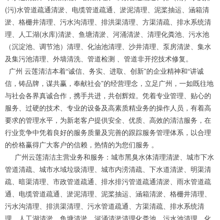
(污)水管道疏通清淤、电缆管道疏通、淤泥清理、泥桨抽运、涵箱清
淤、格栅井清理、污水沟清理、排洪渠清理、方渠清疏、排水系统清
理、人工湖(水库)清淤、鱼塘清淤、河涌清淤、清理化粪池、污水池
（沉淀池、调节池）清理、化油池清理、沙井清理、泵房清淤、集水
及集污池清理、外墙清洗、管道检测 、管道非开挖技术修复。
广州 云莲清洁本着“诚信、务实、进取、创新”的企业精神和“讲诚
信，铸品牌，谋共赢，奉献社会”的经营理念，立足广州，一如既往地
与社会各界真诚合作，携手共进，共创辉煌。凭着专业管理、贴心的
服务、过硬的技术、专业的设备及高素质精业务的操作人员，有着高
要求的管理水平，为新老客户提供安全、优质、高效的清洁服务，在
行业竞争中凭着良好的服务质量及完善的跟踪服务管理体系，以合理
的价格赢得广大客户的信赖，热情的为您们服务 。
广州云莲清洁主营业务和服务：城市黑臭水体清理清淤、城市下水
管道清疏、城市水域垃圾清理、城市内涝清疏、下水道清淤、明渠清
疏、暗渠清理、市政管道疏通、排水排污管道疏通清淤、雨水管道疏
通、电缆管道疏通、淤泥清理、泥桨抽运、涵箱清淤、格栅井清理、
污水沟清理、排洪渠清理、污水管道疏通、方渠清疏、排水系统清
理、人工湖清淤、鱼塘清淤、河涌清淤清理化粪池、污水池清理、化