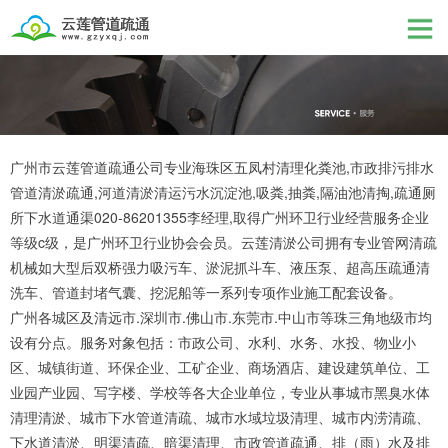
广州市云莲管道疏通公司专业海珠区五凤村清理化粪池,市政排污排水
管道清淤疏通,河道清淤清运污水沉淀池,吸粪,抽粪,隔油池清掏,疏通厕
所下水道通渠020-86201355李经理,取得广州环卫行业经营服务企业
等级c级，是广州环卫行业协会会员。云莲清淤公司拥有专业管网清疏
机械如大型后双桥强力吸污车、淤泥抓斗车、液压泵、超高压疏通清
洗车、管道封堵气囊、挖泥船等一系列专项作业施工配套设备。
广州各城区及清远市.深圳市.佛山市.东莞市.中山市等珠三角地级市均
设有分点。服务对象包括：市政公司、水利、水务、水投、物业小
区、城镇街道、环保企业、工矿企业、商场酒店、建设建筑单位、工
业园产业园、写字楼、学校等各大企业单位，专业从事城市黑臭水体
清理清淤、城市下水管道清疏、城市水域垃圾清理、城市内涝清疏、
下水道清淤、明渠清疏、暗渠清理、市政管道疏通、排（雨）水及排