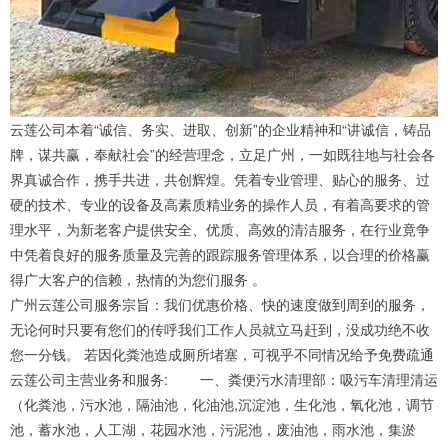
云莲公司本着“诚信、务实、进取、创新”的企业精神和“讲诚信，铸品
牌，谋共赢，奉献社会”的经营理念，立足广州，一如既往地与社会各
界真诚合作，携手共进，共创辉煌。凭着专业管理、贴心的服务、过
硬的技术、专业的设备及高素质精业务的操作人员，有着高要求的管
理水平，为新老客户提供安全、优质、高效的清洁服务，在行业竟争
中凭着良好的服务质量及完善的跟踪服务管理体系，以合理的价格赢
得广大客户的信赖，热情的为您们服务 。
广州云莲公司服务宗旨：我们优惠价格、快的速度做到周到的服务，
无论何时只要有您们的传呼我们工作人员就立马赶到，没成功绝不收
您一分钱。 若因化粪池造成厕所堵塞，可视乎不同情况给予免费疏通
云莲公司主营业务和服务: 一、粪便污水清理部：吸污车清理清运
（化粪池，污水池，隔油池，化油池,沉淀池，生化池，氧化池，调节
池，蓄水池，人工湖，花园水池，污泥池，废油池，雨水池，集淤