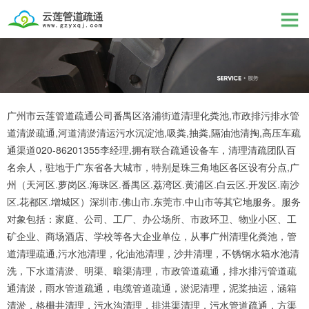
广州市云莲管道疏通公司番禺区洛浦街道清理化粪池,市政排污排水管
道清淤疏通,河道清淤清运污水沉淀池,吸粪,抽粪,隔油池清掏,高压车疏
通渠道020-86201355李经理,拥有联合疏通设备车，清理清疏团队百
名余人，驻地于广东省各大城市，特别是珠三角地区各区设有分点,广
州（天河区.萝岗区.海珠区.番禺区.荔湾区.黄浦区.白云区.开发区.南沙
区.花都区.增城区）深圳市.佛山市.东莞市.中山市等其它地服务。服务
对象包括：家庭、公司、工厂、办公场所、市政环卫、物业小区、工
矿企业、商场酒店、学校等各大企业单位，从事广州清理化粪池，管
道清理疏通,污水池清理，化油池清理，沙井清理，不锈钢水箱水池清
洗，下水道清淤、明渠、暗渠清理，市政管道疏通，排水排污管道疏
通清淤，雨水管道疏通，电缆管道疏通，淤泥清理，泥桨抽运，涵箱
清淤，格栅井清理，污水沟清理，排洪渠清理，污水管道疏通，方渠