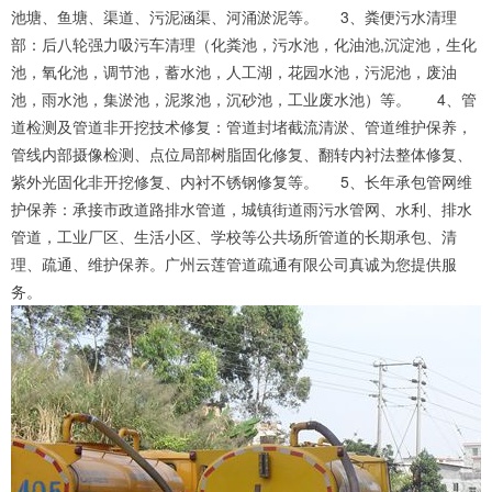
池塘、鱼塘、渠道、污泥涵渠、河涌淤泥等。 3、粪便污水清理
部：后八轮强力吸污车清理（化粪池，污水池，化油池,沉淀池，生化
池，氧化池，调节池，蓄水池，人工湖，花园水池，污泥池，废油
池，雨水池，集淤池，泥浆池，沉砂池，工业废水池）等。 4、管
道检测及管道非开挖技术修复：管道封堵截流清淤、管道维护保养，
管线内部摄像检测、点位局部树脂固化修复、翻转内衬法整体修复、
紫外光固化非开挖修复、内衬不锈钢修复等。 5、长年承包管网维
护保养：承接市政道路排水管道，城镇街道雨污水管网、水利、排水
管道，工业厂区、生活小区、学校等公共场所管道的长期承包、清
理、疏通、维护保养。广州云莲管道疏通有限公司真诚为您提供服
务。