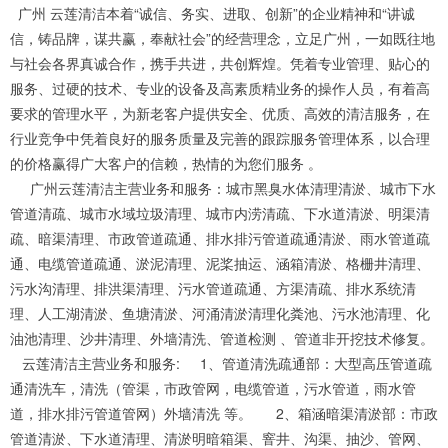
广州 云莲清洁本着“诚信、务实、进取、创新”的企业精神和“讲诚
信，铸品牌，谋共赢，奉献社会”的经营理念，立足广州，一如既往地
与社会各界真诚合作，携手共进，共创辉煌。凭着专业管理、贴心的
服务、过硬的技术、专业的设备及高素质精业务的操作人员，有着高
要求的管理水平，为新老客户提供安全、优质、高效的清洁服务，在
行业竞争中凭着良好的服务质量及完善的跟踪服务管理体系，以合理
的价格赢得广大客户的信赖，热情的为您们服务 。
广州云莲清洁主营业务和服务：城市黑臭水体清理清淤、城市下水
管道清疏、城市水域垃圾清理、城市内涝清疏、下水道清淤、明渠清
疏、暗渠清理、市政管道疏通、排水排污管道疏通清淤、雨水管道疏
通、电缆管道疏通、淤泥清理、泥桨抽运、涵箱清淤、格栅井清理、
污水沟清理、排洪渠清理、污水管道疏通、方渠清疏、排水系统清
理、人工湖清淤、鱼塘清淤、河涌清淤清理化粪池、污水池清理、化
油池清理、沙井清理、外墙清洗、管道检测 、管道非开挖技术修复。
云莲清洁主营业务和服务: 1、管道清洗疏通部：大型高压管道疏
通清洗车，清洗（管渠，市政管网，电缆管道，污水管道，雨水管
道，排水排污管道管网）外墙清洗 等。 2、箱涵暗渠清淤部：市政
管道清淤、下水道清理、清淤明暗箱渠、窨井、沟渠、抽沙、管网、