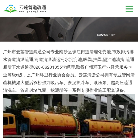
广州市云莲管道疏通公司专业南沙区珠江街道清理化粪池,市政排污排
水管道清淤疏通,河道清淤清运污水沉淀池,吸粪,抽粪,隔油池清掏,疏通
厕所下水道通渠020-86201355李经理,取得广州环卫行业经营服务企
业等级c级，是广州环卫行业协会会员。云莲清淤公司拥有专业管网清
疏机械如大型后双桥强力吸污车、淤泥抓斗车、液压泵、超高压疏通
清洗车、管道封堵气囊、挖泥船等一系列专项作业施工配套设备。