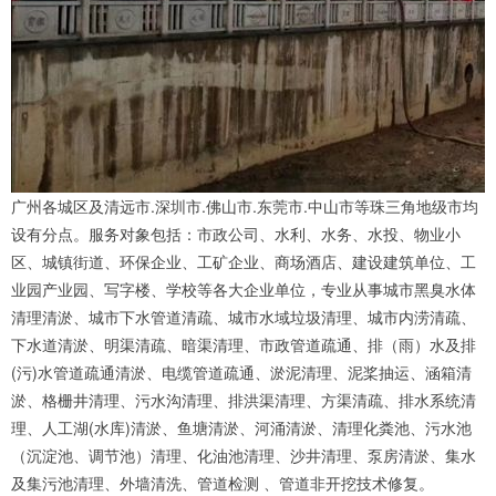
广州各城区及清远市.深圳市.佛山市.东莞市.中山市等珠三角地级市均
设有分点。服务对象包括：市政公司、水利、水务、水投、物业小
区、城镇街道、环保企业、工矿企业、商场酒店、建设建筑单位、工
业园产业园、写字楼、学校等各大企业单位，专业从事城市黑臭水体
清理清淤、城市下水管道清疏、城市水域垃圾清理、城市内涝清疏、
下水道清淤、明渠清疏、暗渠清理、市政管道疏通、排（雨）水及排
(污)水管道疏通清淤、电缆管道疏通、淤泥清理、泥桨抽运、涵箱清
淤、格栅井清理、污水沟清理、排洪渠清理、方渠清疏、排水系统清
理、人工湖(水库)清淤、鱼塘清淤、河涌清淤、清理化粪池、污水池
（沉淀池、调节池）清理、化油池清理、沙井清理、泵房清淤、集水
及集污池清理、外墙清洗、管道检测 、管道非开挖技术修复。