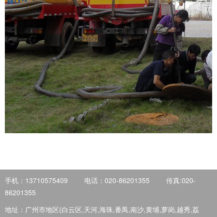
手机：13710575409
电话：020-86201355
传真:020-
86201355
地址：广州市地区(白云区,天河,海珠,番禺,南沙,黄埔,萝岗,越秀,荔