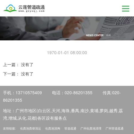
1970-01-01 08:00:00
上一篇： 没有了
下一篇： 没有了
手机：13710575409
电话：020-86201355
传真:020-
86201355
地址：广州市地区(白云区,天河,海珠,番禺,南沙,黄埔,萝岗,越秀,荔
湾,增城,从化,花都)各区设有服务点
友情链接:
化粪池粪便清运
化粪池清掏
管道疏通
广州化粪池清理
广州管道疏通