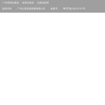
广州清理化粪池
清理化粪池
化粪池清理
版权所有
广州云莲管道疏通有限公司
备案号
粤ICP备12012731号