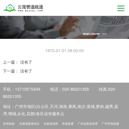
1970-01-01 08:00:00
上一篇： 没有了
下一篇： 没有了
手机：13710575409
电话：020-86201355
传真:020-
86201355
地址：广州市地区(白云区,天河,海珠,番禺,南沙,黄埔,萝岗,越秀,荔
湾,增城,从化,花都)各区设有服务点
友情链接:
化粪池粪便清运
化粪池清掏
管道疏通
广州化粪池清理
广州管道疏通