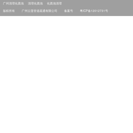
广州清理化粪池
清理化粪池
化粪池清理
版权所有
广州云莲管道疏通有限公司
备案号
粤ICP备12012731号