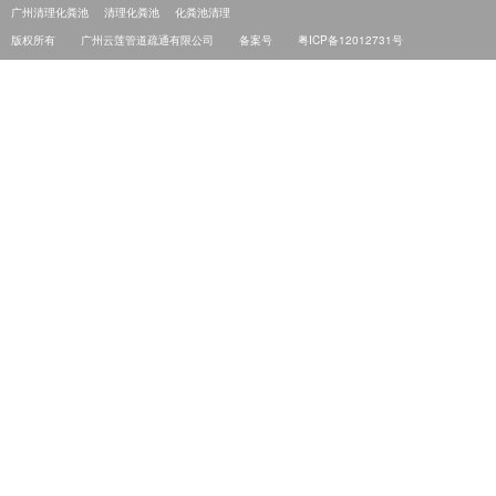
广州清理化粪池
清理化粪池
化粪池清理
版权所有
广州云莲管道疏通有限公司
备案号
粤ICP备12012731号