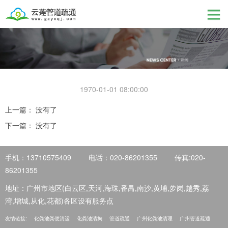
1970-01-01 08:00:00
上一篇： 没有了
下一篇： 没有了
手机：13710575409
电话：020-86201355
传真:020-
86201355
地址：广州市地区(白云区,天河,海珠,番禺,南沙,黄埔,萝岗,越秀,荔
湾,增城,从化,花都)各区设有服务点
友情链接:
化粪池粪便清运
化粪池清掏
管道疏通
广州化粪池清理
广州管道疏通