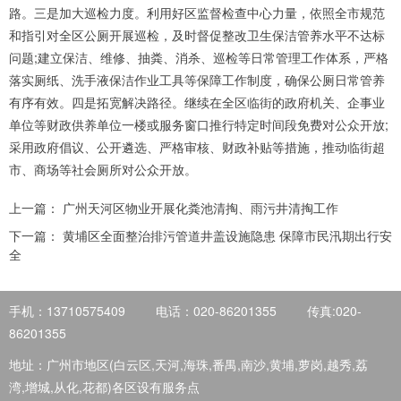
路。三是加大巡检力度。利用好区监督检查中心力量，依照全市规范
和指引对全区公厕开展巡检，及时督促整改卫生保洁管养水平不达标
问题;建立保洁、维修、抽粪、消杀、巡检等日常管理工作体系，严格
落实厕纸、洗手液保洁作业工具等保障工作制度，确保公厕日常管养
有序有效。四是拓宽解决路径。继续在全区临街的政府机关、企事业
单位等财政供养单位一楼或服务窗口推行特定时间段免费对公众开放;
采用政府倡议、公开遴选、严格审核、财政补贴等措施，推动临街超
市、商场等社会厕所对公众开放。
上一篇：
广州天河区物业开展化粪池清掏、雨污井清掏工作
下一篇：
黄埔区全面整治排污管道井盖设施隐患 保障市民汛期出行安
全
手机：13710575409
电话：020-86201355
传真:020-
86201355
地址：广州市地区(白云区,天河,海珠,番禺,南沙,黄埔,萝岗,越秀,荔
湾,增城,从化,花都)各区设有服务点