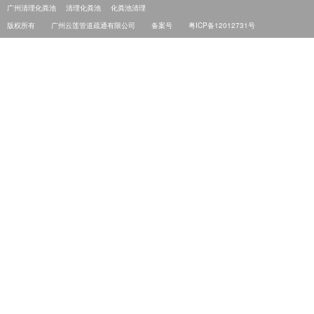
广州清理化粪池
清理化粪池
化粪池清理
版权所有
广州云莲管道疏通有限公司
备案号
粤ICP备12012731号