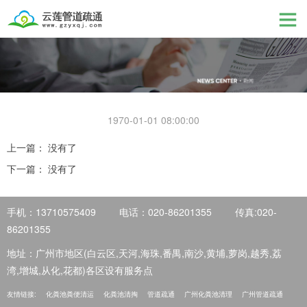
1970-01-01 08:00:00
上一篇： 没有了
下一篇： 没有了
手机：13710575409
电话：020-86201355
传真:020-
86201355
地址：广州市地区(白云区,天河,海珠,番禺,南沙,黄埔,萝岗,越秀,荔
湾,增城,从化,花都)各区设有服务点
友情链接:
化粪池粪便清运
化粪池清掏
管道疏通
广州化粪池清理
广州管道疏通