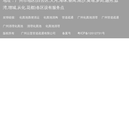
地址：广州市地区(白云区,天河,海珠,番禺,南沙,黄埔,萝岗,越秀,荔
湾,增城,从化,花都)各区设有服务点
友情链接:
化粪池粪便清运
化粪池清掏
管道疏通
广州化粪池清理
广州管道疏通
广州清理化粪池
清理化粪池
化粪池清理
版权所有
广州云莲管道疏通有限公司
备案号
粤ICP备12012731号