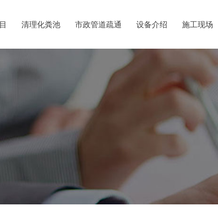
目
清理化粪池
市政管道疏通
设备介绍
施工现场
广州清理化
清运
广州市番禺
价格
通
道疏通