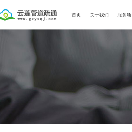
首页
关于我们
服务项
公司简介
吸粪车抽粪
资质证书
化粪池粪便
清理化粪池
化粪池清理
下水道疏通
排水管道疏
市政排污管
清理污水池