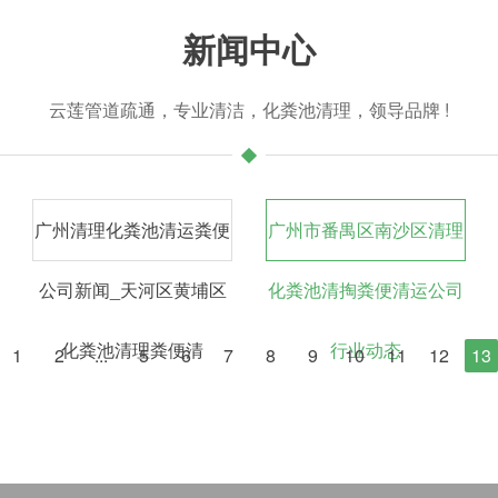
新闻中心
云莲管道疏通，专业清洁，化粪池清理，领导品牌 !
广州清理化粪池清运粪便
广州市番禺区南沙区清理
公司新闻_天河区黄埔区
化粪池清掏粪便清运公司
化粪池清理粪便清
行业动态
1
2
...
5
6
7
8
9
10
11
12
13