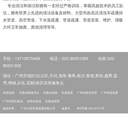
专业清洁和保洁部拥有一支经过严格训练，掌握高超技术的员工队
伍，拥有世界上先进的清洁设备及材料。大型市政高压清洗车疏通排
水管道、高空管道、下水道疏通、管道疏通、管道安装、维护、强吸
力环卫车抽粪、粪池清理等等。
手机：13710575409
电话：020-86201355
传真:020-
86201355
地址：广州市地区(白云区,天河,海珠,番禺,南沙,黄埔,萝岗,越秀,荔
湾,增城,从化,花都)各区设有服务点
友情链接:
化粪池粪便清运
化粪池清掏
管道疏通
广州化粪池清理
广州管道疏通
广州清理化粪池
清理化粪池
化粪池清理
版权所有
广州云莲管道疏通有限公司
备案号
粤ICP备12012731号